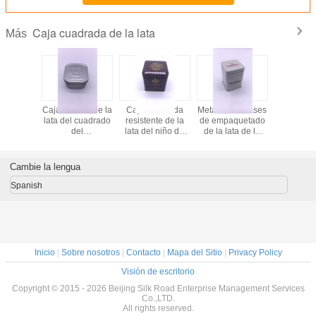
Caja cuadrada de la lata
Más
a caja
Caja médica de la
Caja cuadrada
Metal los envases
Caja cuad
 llana de
lata del cuadrado
resistente de la
de empaquetado
la lata de
del metal
del
lata del niño de
de la lata de la
para 
rabación
almacenamiento
encargo de la
categoría
almacena
lieve
para el color del
impresión para el
alimenticia de la
de la galle
producto CYMK
empaquetado
caja/de la lata del
torta de 
Cambie la lengua
de la salud
médico
cuadrado de la
prueba del niño
Spanish
Inicio
|
Sobre nosotros
|
Contacto
|
Mapa del Sitio
|
Privacy Policy
Visión de escritorio
Copyright © 2015 - 2026 Beijing Silk Road Enterprise Management Services
Co.,LTD.
All rights reserved.