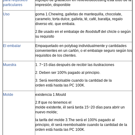
particulares
impresión, disponible
Uso
goma 1.Chewing, galletas de mantequilla, chocolate,
caramelo, torta dulce, galleta, té, café, baratija, regalo
diverso etc. que embala.
2.Be usado en el embalaje de /foodstuff del chicle o según
su requisito
El embalar
Empaquetado en polybag individualmente y cantidades
convenientes en un cartón, o el embalaje seguro según los
requisitos de los clientes.
Muestra
1. 7~15 días después de recibir las ilustraciones
2. Deben ser 100% pagado al principio.
3.
Será reembolsable cuando la cantidad de la
orden está hasta las PC 100K.
Molde
existencia 1.Mould
2.If que no tenemos el
molde existente, él será tarda 15~20 días para abrir un
nuevo molde;
la tarifa del molde 3.The será el 100% pagado al
principio, él será reembolsable cuando la cantidad de la
orden está hasta las PC 100K.