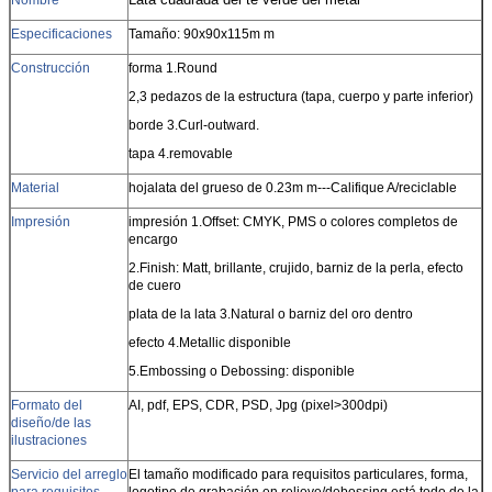
Especificaciones
Tamaño: 90x90x115m m
Construcción
forma 1.Round
2,3 pedazos de la estructura (tapa, cuerpo y parte inferior)
borde 3.Curl-outward.
tapa 4.removable
Material
hojalata del grueso de 0.23m m---Califique A/reciclable
Impresión
impresión 1.Offset: CMYK, PMS o colores completos de
encargo
2.Finish: Matt, brillante, crujido, barniz de la perla, efecto
de cuero
plata de la lata 3.Natural o barniz del oro dentro
efecto 4.Metallic disponible
5.Embossing o Debossing: disponible
Formato del
AI, pdf, EPS, CDR, PSD, Jpg (pixel>300dpi)
diseño/de las
ilustraciones
Servicio del arreglo
El tamaño modificado para requisitos particulares, forma,
para requisitos
logotipo de grabación en relieve/debossing está todo de la