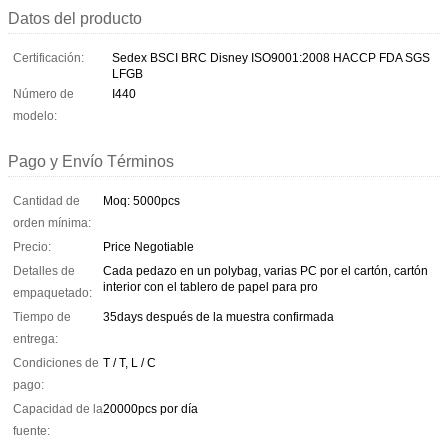
Datos del producto
Certificación:
Sedex BSCI BRC Disney ISO9001:2008 HACCP FDA SGS
LFGB
Número de
I440
modelo:
Pago y Envío Términos
Cantidad de
Moq: 5000pcs
orden mínima:
Precio:
Price Negotiable
Detalles de
Cada pedazo en un polybag, varias PC por el cartón, cartón
interior con el tablero de papel para pro
empaquetado:
Tiempo de
35days después de la muestra confirmada
entrega:
Condiciones de
T / T, L / C
pago:
Capacidad de la
20000pcs por día
fuente: