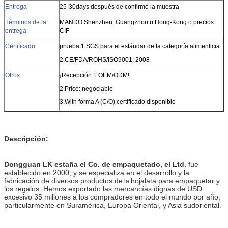
Entrega
25-30days después de confirmó la muestra
Términos de la
MANDO Shenzhen, Guangzhou u Hong-Kong o precios
entrega
CIF
Certificado
prueba 1.SGS para el estándar de la categoría alimenticia
2.CE/FDA/ROHS/ISO9001: 2008
Otros
¡Recepción 1.OEM/ODM!
2.Price: negociable
3.With forma A (C/O) certificado disponible
Descripción:
Dongguan LK estaña el Co. de empaquetado, el Ltd.
fue
establecido en 2000, y se especializa en el desarrollo y la
fabricación de diversos productos de
hojalata para empaquetar y
la
los regalos. Hemos exportado las mercancías dignas de USD
excesivo 35 millones a los compradores en todo el mundo por año,
particularmente en Suramérica, Europa Oriental, y Asia sudoriental.