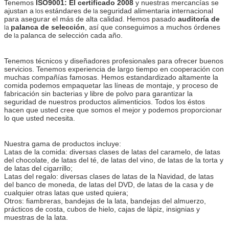
Tenemos
ISO9001: El certificado 2008
y nuestras mercancías se
ajustan a
estándares de
seguridad alimentaria internacional
los
la
para asegurar el más de alta calidad. Hemos pasado
auditoría de
palanca de selección
, así que conseguimos a muchos órdenes
la
de
palanca de selección cada año.
la
Tenemos técnicos y diseñadores profesionales para ofrecer buenos
servicios. Tenemos experiencia de largo tiempo en cooperación con
muchas compañías famosas. Hemos estandardizado altamente la
comida podemos empaquetar las líneas de montaje, y proceso de
fabricación sin bacterias y libre de polvo para garantizar la
seguridad de nuestros productos alimenticios. Todos los éstos
hacen que usted cree que somos el mejor y podemos proporcionar
lo que usted necesita.
Nuestra gama de productos incluye:
Latas de la comida: diversas clases de latas del caramelo, de latas
del chocolate, de latas del té, de latas del vino, de latas de la torta y
de latas del cigarrillo;
Latas del regalo: diversas clases de latas de la Navidad, de latas
del banco de moneda, de latas del DVD, de latas de la casa y de
cualquier otras latas que usted quiera;
Otros: fiambreras, bandejas de la lata, bandejas del almuerzo,
prácticos de costa, cubos de hielo, cajas de lápiz, insignias y
muestras de la lata.