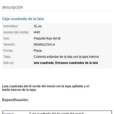
descripción
Caja cuadrada de la lata
Hermético:
Sí, es
número del molde:
I440
Uso:
Paquete flojo del té
Tamaño:
90x90x115m m
Forma:
Plaza
Tapa:
Cubierta estándar de la lata con la tapa interna
lata cuadrada
Envases cuadrados de la lata
Alta luz:
,
Lata cuadrada del té verde del metal con la tapa apilable y el
botón interno de la tapa
Especificación:
Lata cuadrada del té verde del metal
Nombre